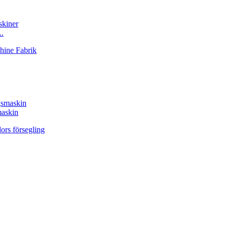
..
maskin