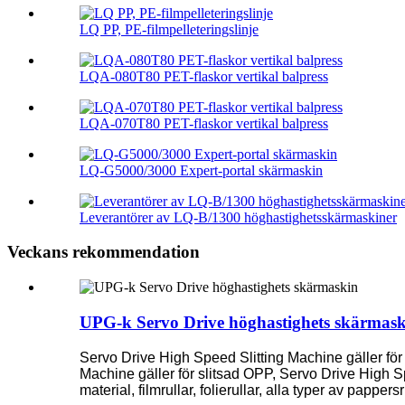
LQ PP, PE-filmpelleteringslinje
LQA-080T80 PET-flaskor vertikal balpress
LQA-070T80 PET-flaskor vertikal balpress
LQ-G5000/3000 Expert-portal skärmaskin
Leverantörer av LQ-B/1300 höghastighetsskärmaskiner
Veckans rekommendation
UPG-k Servo Drive höghastighets skärmask
Servo Drive High Speed ​​Slitting Machine gäller för 
Machine gäller för slitsad OPP, Servo Drive High Sp
material, filmrullar, folierullar, alla typer av pappers