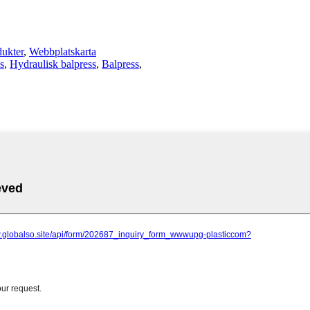
dukter
,
Webbplatskarta
s
,
Hydraulisk balpress
,
Balpress
,