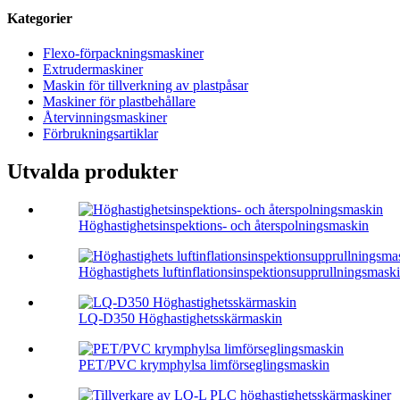
Kategorier
Flexo-förpackningsmaskiner
Extrudermaskiner
Maskin för tillverkning av plastpåsar
Maskiner för plastbehållare
Återvinningsmaskiner
Förbrukningsartiklar
Utvalda produkter
Höghastighetsinspektions- och återspolningsmaskin
Höghastighets luftinflationsinspektionsupprullningsmask
LQ-D350 Höghastighetsskärmaskin
PET/PVC krymphylsa limförseglingsmaskin