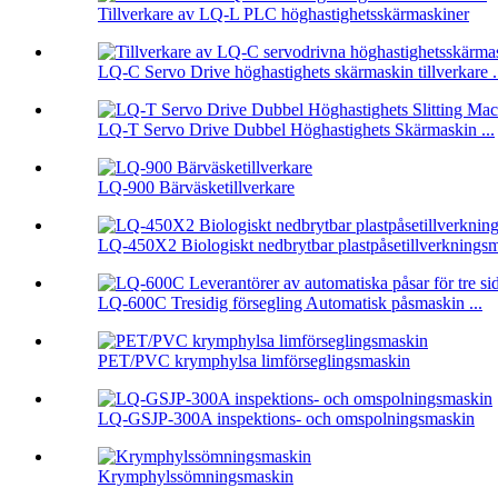
Tillverkare av LQ-L PLC höghastighetsskärmaskiner
LQ-C Servo Drive höghastighets skärmaskin tillverkare .
LQ-T Servo Drive Dubbel Höghastighets Skärmaskin ...
LQ-900 Bärväsketillverkare
LQ-450X2 Biologiskt nedbrytbar plastpåsetillverknings
LQ-600C Tresidig försegling Automatisk påsmaskin ...
PET/PVC krymphylsa limförseglingsmaskin
LQ-GSJP-300A inspektions- och omspolningsmaskin
Krymphylssömningsmaskin