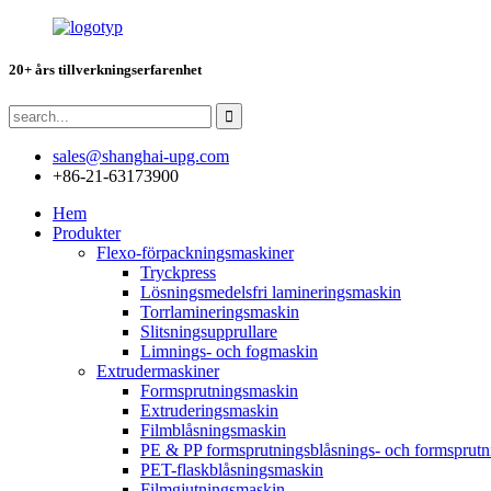
20+ års tillverkningserfarenhet
sales@shanghai-upg.com
+86-21-63173900
Hem
Produkter
Flexo-förpackningsmaskiner
Tryckpress
Lösningsmedelsfri lamineringsmaskin
Torrlamineringsmaskin
Slitsningsupprullare
Limnings- och fogmaskin
Extrudermaskiner
Formsprutningsmaskin
Extruderingsmaskin
Filmblåsningsmaskin
PE & PP formsprutningsblåsnings- och formsprut
PET-flaskblåsningsmaskin
Filmgjutningsmaskin