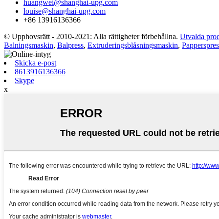
huangwei@shanghai-upg.com
louise@shanghai-upg.com
+86 13916136366
© Upphovsrätt - 2010-2021: Alla rättigheter förbehållna.
Utvalda pro
Balningsmaskin
,
Balpress
,
Extruderingsblåsningsmaskin
,
Papperspres
Skicka e-post
8613916136366
Skype
x